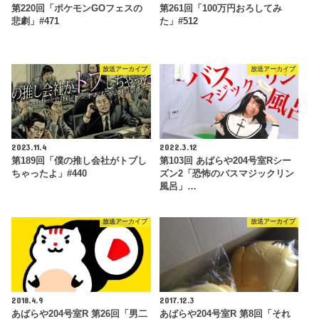
第220回「ポケモンGOフェスの
第261回「100万円おろしてみ
悲劇」#471
た」#512
放送アーカイブ
放送アーカイブ
2023.11.4
2022.3.12
第189回「僕の推し会社がトブし
第103回 あばらや204号室Rシー
ちゃったよ」#440
ズン2「恐怖のバスマジックリン
風呂」…
放送アーカイブ
放送アーカイブ
2018.4.9
2017.12.3
あばらや204号室R 第26回「男二
あばらや204号室R 第8回「それ