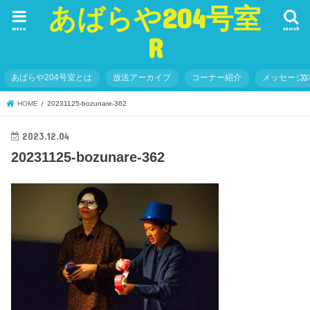
あばらや204号室
menu
search
R
あばらや204号室とは
放送アーカイブ
コーナー紹介
メッセージ
HOME
20231125-bozunare-362
2023.12.04
20231125-bozunare-362