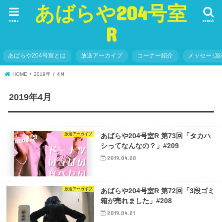
あばらや204号室
menu
search
R
あばらや204号室とは
放送アーカイブ
コーナー紹介
メッセージ
HOME
2019年
4月
2019年4月
放送アーカイブ
あばらや204号室R 第73回「タカハ
シってなんなの？」#209
2019.04.28
放送アーカイブ
あばらや204号室R 第72回「3段ゴミ
箱が売れました」#208
2019.04.21