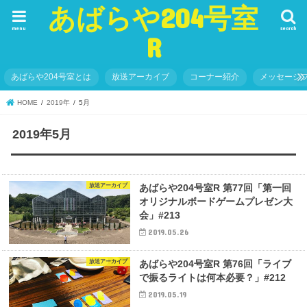
あばらや204号室
menu
search
R
あばらや204号室とは
放送アーカイブ
コーナー紹介
メッセージ
HOME
2019年
5月
2019年5月
放送アーカイブ
あばらや204号室R 第77回「第一回
オリジナルボードゲームプレゼン大
会」#213
2019.05.26
放送アーカイブ
あばらや204号室R 第76回「ライブ
で振るライトは何本必要？」#212
2019.05.19