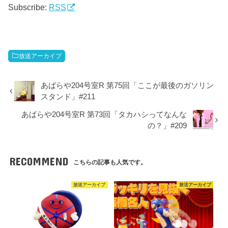
レ
Subscribe:
RSS
ヤ
ー
ー
ヤ
ー
放送アーカイブ
あばらや204号室R 第75回「ここが最後のガソリン
スタンド」#211
あばらや204号室R 第73回「タカハシってなんな
の？」#209
RECOMMEND
こちらの記事も人気です。
放送アーカイブ
放送アーカイブ