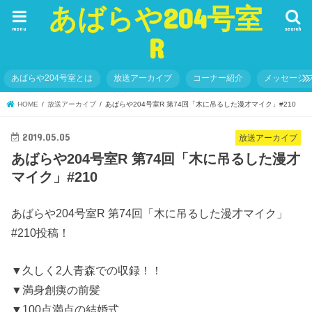
あばらや204号室
menu
search
R
あばらや204号室とは
放送アーカイブ
コーナー紹介
メッセージ
HOME
放送アーカイブ
あばらや204号室R 第74回「木に吊るした漫才マイク」#210
2019.05.05
放送アーカイブ
あばらや204号室R 第74回「木に吊るした漫才
マイク」#210
あばらや204号室R 第74回「木に吊るした漫才マイク」
#210投稿！
▼久しく2人青森での収録！！
▼満身創痍の前髪
▼100点満点の結婚式