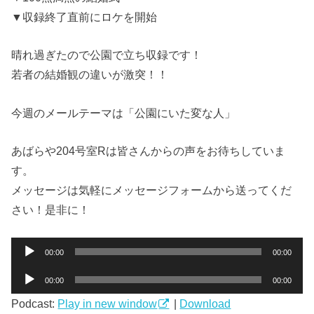
▼収録終了直前にロケを開始
晴れ過ぎたので公園で立ち収録です！
若者の結婚観の違いが激突！！
今週のメールテーマは「公園にいた変な人」
あばらや204号室Rは皆さんからの声をお待ちしていま
す。
メッセージは気軽にメッセージフォームから送ってくだ
さい！是非に！
音
00:00
00:00
声
音
プ
00:00
00:00
声
レ
Podcast:
Play in new window
|
Download
プ
ー