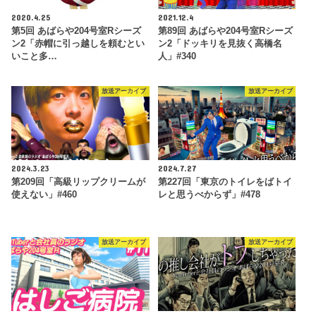
2020.4.25
2021.12.4
第5回 あばらや204号室Rシーズ
第89回 あばらや204号室Rシーズ
ン2「赤帽に引っ越しを頼むとい
ン2「ドッキリを見抜く高橋名
いこと多…
人」#340
放送アーカイブ
放送アーカイブ
2024.3.23
2024.7.27
第209回「高級リップクリームが
第227回「東京のトイレをばトイ
使えない」#460
レと思うべからず」#478
放送アーカイブ
放送アーカイブ