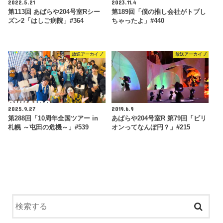
2022.5.21
2023.11.4
第113回 あばらや204号室Rシー
第189回「僕の推し会社がトブし
ズン2「はしご病院」#364
ちゃったよ」#440
放送アーカイブ
放送アーカイブ
2025.9.27
2019.6.9
第288回「10周年全国ツアー in
あばらや204号室R 第79回「ビリ
札幌 ～屯田の危機～」#539
オンってなんぼ円？」#215