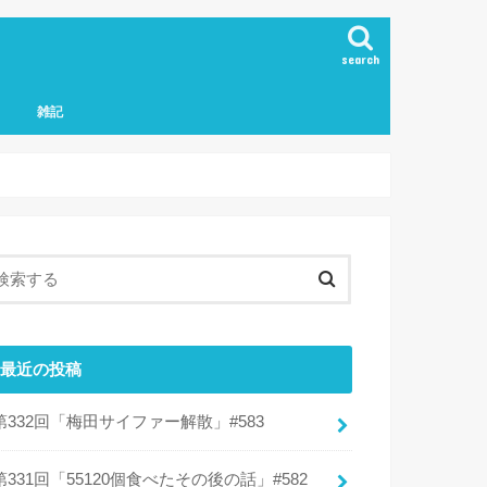
search
雑記
最近の投稿
第332回「梅田サイファー解散」#583
第331回「55120個食べたその後の話」#582