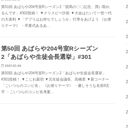
第51回 あばらや204号室Rシーズン2「競馬の〇〇記念、買い取れ
るんです」#302投稿！ ▼クリスピー詐欺 ▼大金はたいて一世一代
の大喜利 ▼「アプリはお持ちでしょうか」打率をあげよう 《お便
りテーマ》 ・卒業式あるあ…
第50回 あばらや204号室Rシーズン
2「あばらや生徒会長選挙」#301
2021.03.06
第50回 あばらや204号室Rシーズン2「あばらや生徒会長選挙」
#301投稿！ ▼こじれ親切 ▼元生徒会議長、高橋君 ▼新コーナー
「こいつらのコンビ名」 《お便りテーマ》 ・優しそうな名前8文
字 ・こいつらのコンビ名考案…