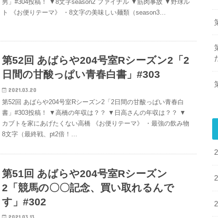
男」#304投稿！ ▼8文字season2 ファイナル ▼筋肉事故 ▼野球ル
ト 《お便りテーマ》 ・8文字の美味しい麺類（season3…
第52回 あばらや204号室Rシーズン2「2
日間の甘酸っぱい青春白書」#303
2021.03.20
第52回 あばらや204号室Rシーズン2「2日間の甘酸っぱい青春白
書」#303投稿！ ▼高橋の年収は？？ ▼日高さんの年収は？？ ▼
カブトを家にあげたくない高橋 《お便りテーマ》 ・最強の飲み物
8文字（最終戦、pt2倍！…
第51回 あばらや204号室Rシーズン
2「競馬の〇〇記念、買い取れるんで
す」#302
2021.03.13