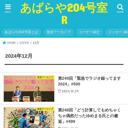
あばらや204号室
menu
search
R
あばらや204号室とは
放送アーカイブ
コーナー紹介
メッセージ
HOME
2024年
12月
2024年12月
放送アーカイブ
第249回「緊急でラジオ録ってます
2024」#500
2024.12.29
放送アーカイブ
第248回「どう計算してもめちゃく
ちゃ偶然だったゆめまる氏との邂
逅」#499