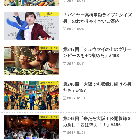
2024.12.21
雑記
「バイヤー高橋単独ライブ2 クイズ
男」のわかりやす〜いご案内
2024.12.18
放送アーカイブ
第247回「シュウマイの上のグリー
ンピースを4つ集めた」#498
2024.12.14
放送アーカイブ
第246回「大阪でも収録し続ける男
たち」#497
2024.12.07
放送アーカイブ
第245回「来たぞ大阪！公開収録３
カ所目！西は怖ぇ！！」#496
2024.12.01