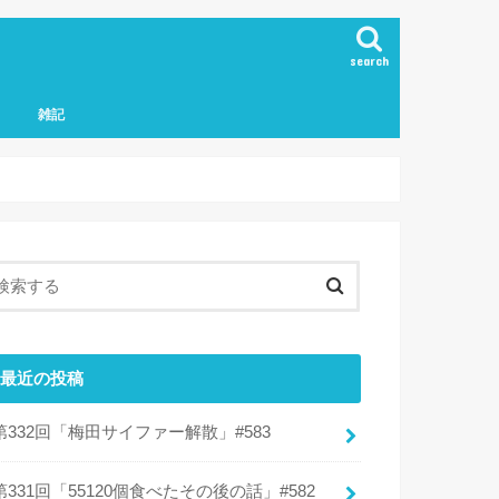
search
雑記
最近の投稿
第332回「梅田サイファー解散」#583
第331回「55120個食べたその後の話」#582