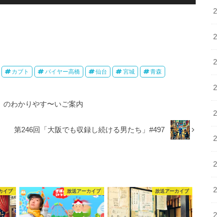
リ
ュ
ー
ム
調
節
に
カブト
バイヤー高橋
仙台
宮城
青森
は
上
」のわかりやす〜いご案内
下
矢
印
第246回「大阪でも収録し続ける男たち」#497
キ
ー
を
使
っ
カイブ
放送アーカイブ
放送アーカイブ
て
く