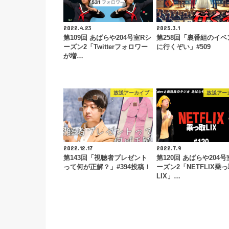
2022.4.23
2025.3.1
第109回 あばらや204号室Rシ
第258回「裏番組のイベ
ーズン2「Twitterフォロワー
に行くぞい」#509
が増…
放送アーカイブ
放送アー
2022.12.17
2022.7.9
第143回「視聴者プレゼント
第120回 あばらや204号
って何が正解？」#394投稿！
ーズン2「NETFLIX乗
LIX」…