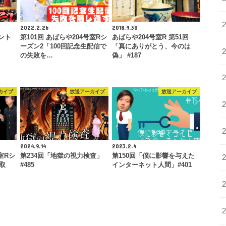
だ
さ
2022.2.26
2018.9.30
い。
ント
第101回 あばらや204号室Rシ
あばらや204号室R 第51回
ーズン2「100回記念生配信で
「真にありがとう、今のは
の失敗を…
偽」 #187
カイブ
放送アーカイブ
放送アーカイブ
2024.9.14
2023.2.4
室Rシ
第234回「地獄の視力検査」
第150回「僕に影響を与えた
っ取
#485
インターネット人間」#401