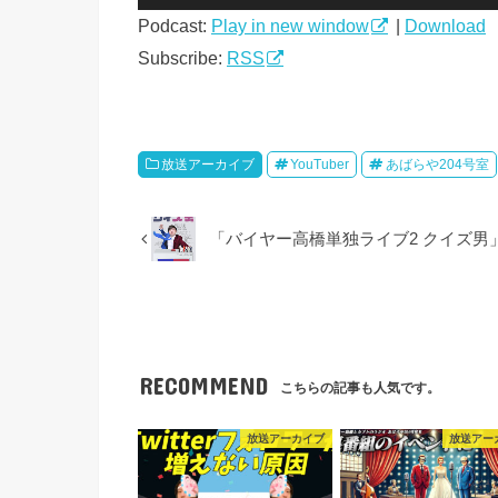
声
Podcast:
Play in new window
|
Download
プ
レ
Subscribe:
RSS
ー
ヤ
ー
放送アーカイブ
YouTuber
あばらや204号室
「バイヤー高橋単独ライブ2 クイズ男
RECOMMEND
こちらの記事も人気です。
放送アーカイブ
放送アー