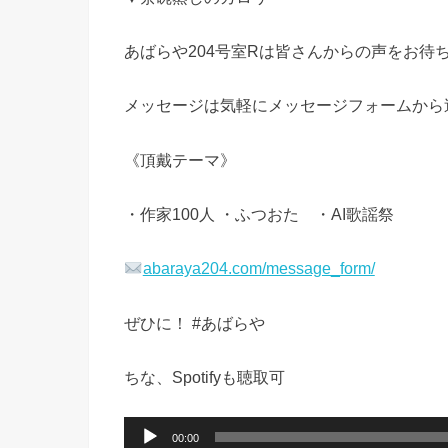
あばらや204号室Rは皆さんからの声をお待
メッセージは気軽にメッセージフォームから
《頂戴テーマ》
・作家100人 ・ふつおた ・AI歌謡祭
abaraya204.com/message_form/
ぜひに！ #あばらや
ちな、Spotifyも聴取可
音
00:00