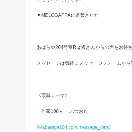
▼MELOGAPPAに監禁された
あばらや204号室Rは皆さんからの声をお待
メッセージは気軽にメッセージフォームから
《頂戴テーマ》
・作家100人 ・ふつおた
abaraya204.com/message_form/