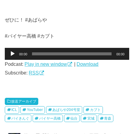
ぜひに！ #あばらや
#バイヤー高橋 #カブト
音
00:00
00:00
声
Podcast:
Play in new window
|
Download
プ
レ
Subscribe:
RSS
ー
ヤ
ー
放送アーカイブ
ICL
YouTuber
あばらや204号室
カブト
バイきんぐ
バイヤー高橋
仙台
宮城
青森