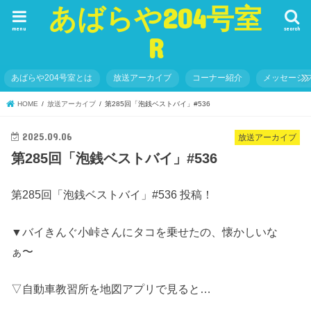
あばらや204号室
menu
search
R
あばらや204号室とは
放送アーカイブ
コーナー紹介
メッセージ
HOME
放送アーカイブ
第285回「泡銭ベストバイ」#536
2025.09.06
放送アーカイブ
第285回「泡銭ベストバイ」#536
第285回「泡銭ベストバイ」#536 投稿！
▼バイきんぐ小峠さんにタコを乗せたの、懐かしいな
ぁ〜
▽自動車教習所を地図アプリで見ると…