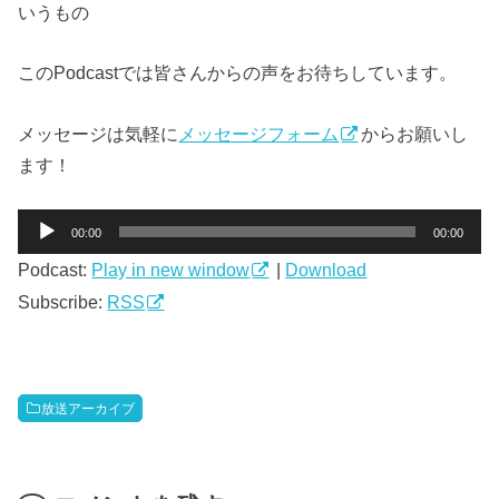
いうもの
この
Podcast
では皆さんからの声をお待ちしています
。
メッセージは気軽に
メッセージフォーム
からお願いし
ます！
音
00:00
00:00
声
Podcast:
Play in new window
|
Download
プ
レ
Subscribe:
RSS
ー
ヤ
ー
放送アーカイブ