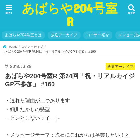
あばらや204号室
menu
search
R
あばらや204号室とは
放送アーカイブ
コーナー紹介
メッセージ
HOME
放送アーカイブ
あばらや204号室R 第24回「祝・リアルカイジGP不参加」 #160
2018.03.28
放送アーカイブ
あばらや204号室R 第24回「祝・リアルカイジ
GP不参加」 #160
・遅れた理由が二つあります
・細川たかしの髪型
・ピンとこないツイート
・メッセージテーマ：流石にこれからは卒業したい！と