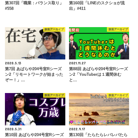
第307回「職業：バランス取り」
第160回「LINEのスクショが流
#558
出」#411
放送アーカイブ
放送アーカイブ
2020.5.13
2021.11.27
第7回 あばらや204号室Rシーズ
第88回 あばらや204号室Rシーズ
ン2「リモートワークが始まった
ン2「YouTuberは１週間休む
ぞー！」…
と…
放送アーカイブ
放送アーカイブ
2020.5.31
2022.9.17
第10回 あばらや204号室Rシーズ
第130回「たらたらレバレバたら