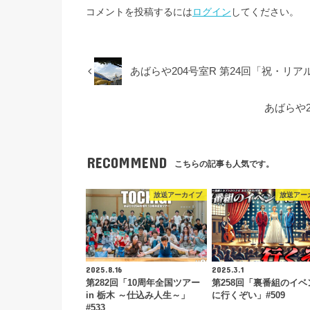
コメントを投稿するには
ログイン
してください。
あばらや204号室R 第24回「祝・リアル
あばらや
RECOMMEND
こちらの記事も人気です。
放送アーカイブ
放送アー
2025.8.16
2025.3.1
第282回「10周年全国ツアー
第258回「裏番組のイベ
in 栃木 ～仕込み人生～」
に行くぞい」#509
#533