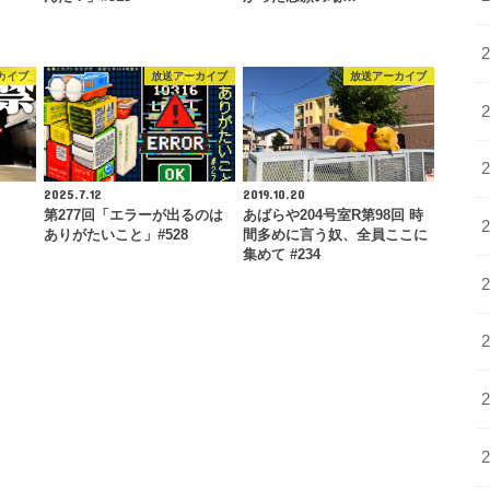
カイブ
放送アーカイブ
放送アーカイブ
2025.7.12
2019.10.20
第277回「エラーが出るのは
あばらや204号室R第98回 時
ありがたいこと」#528
間多めに言う奴、全員ここに
集めて #234