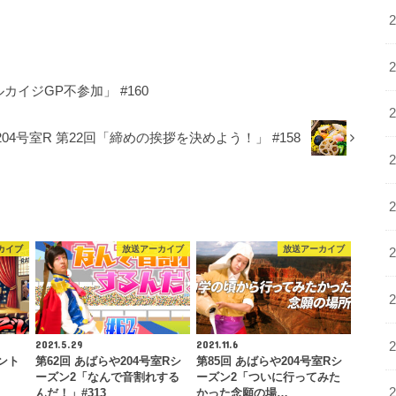
キ
ー
を
使
カイジGP不参加」 #160
っ
て
204号室R 第22回「締めの挨拶を決めよう！」 #158
く
だ
さ
い。
カイブ
放送アーカイブ
放送アーカイブ
2021.5.29
2021.11.6
ント
第62回 あばらや204号室Rシ
第85回 あばらや204号室Rシ
ーズン2「なんで音割れする
ーズン2「ついに行ってみた
んだ！」#313
かった念願の場…