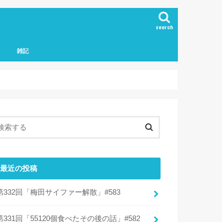
search
雑記
最近の投稿
第332回「梅田サイファー解散」#583
第331回「55120個食べたその後の話」#582