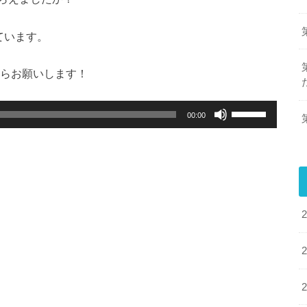
ています
。
らお願いします！
ボ
00:00
リ
ュ
ー
ム
調
節
に
は
上
下
矢
印