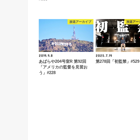
放送アーカイブ
放送アー
2019.9.8
2025.7.19
あばらや204号室R 第92回
第278回「初監禁」#529
「アメリカの監督を見習お
う」#228