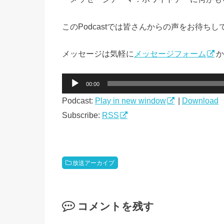
この
Podcast
では皆さんからの声をお待ちし
メッセージは気軽に
メッセージフォーム
か
音
00:00
声
Podcast:
Play in new window
|
Download
プ
レ
Subscribe:
RSS
ー
ヤ
ー
放送アーカイブ
コメントを残す