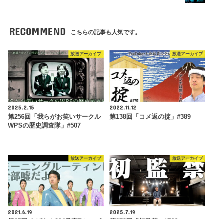
RECOMMEND
こちらの記事も人気です。
放送アーカイブ
放送アーカイブ
2025.2.15
2022.11.12
第256回「我らがお笑いサークル
第138回「コメ返の掟」#389
WPSの歴史調査隊」#507
放送アーカイブ
放送アーカイブ
2021.6.19
2025.7.19