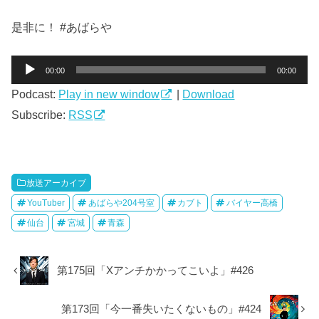
是非に！ #あばらや
音
00:00
00:00
声
Podcast:
Play in new window
|
Download
プ
レ
Subscribe:
RSS
ー
ヤ
ー
放送アーカイブ
YouTuber
あばらや204号室
カブト
バイヤー高橋
仙台
宮城
青森
第175回「Xアンチかかってこいよ」#426
第173回「今一番失いたくないもの」#424