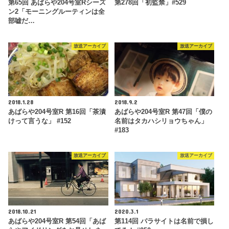
第65回 あばらや204号室Rシーズ
第278回「初監禁」#529
ン2「モーニングルーティンは全
部嘘だ…
放送アーカイブ
放送アーカイブ
2018.1.28
2018.9.2
あばらや204号室R 第16回「茶漬
あばらや204号室R 第47回「僕の
けって言うな」 #152
名前はタカハシリョウちゃん」
#183
放送アーカイブ
放送アーカイブ
2018.10.21
2020.3.1
あばらや204号室R 第54回「あば
第114回 パラサイトは名前で損し