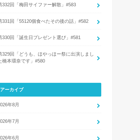
第332回「梅田サイファー解散」#583
第331回「55120個食べたその後の話」#582
第330回「誕生日プレゼント選び」#581
第329回「どうも、ほやっほー祭に出演しまし
た橋本環奈です」#580
アーカイブ
2026年8月
2026年7月
2026年6月