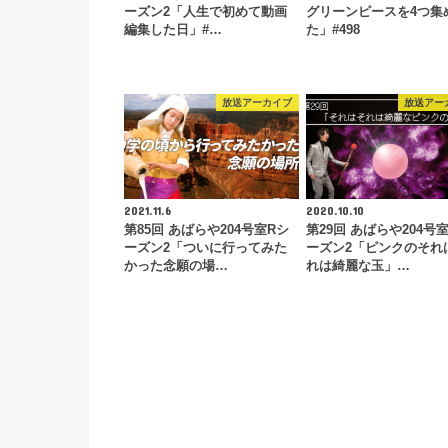
ーズン2「人生で初めて動画
グリーンピースを4つ集
編集した日」#…
た」#498
放送アーカイブ
放送アー
2021.11.6
2020.10.10
第85回 あばらや204号室Rシ
第29回 あばらや204号
ーズン2「ついに行ってみた
ーズン2「ピンクのそれ
かった念願の場…
れは綺麗な玉」…