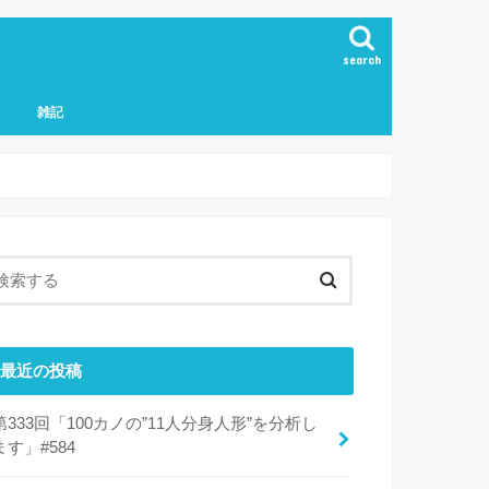
search
雑記
最近の投稿
第333回「100カノの”11人分身人形”を分析し
ます」#584