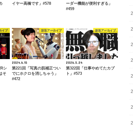
め
イヤー高橋です」#578
ーダー機能が便利すぎる」
#459
カイブ
放送アーカイブ
放送アーカイブ
2024.6.15
2026.5.24
室Rシ
第221回「写真の肌補正つい
第322回「仕事やめてたカブ
はそ
でにホクロを消しちゃう」
ト」#573
#472