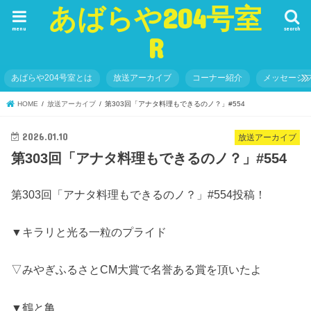
あばらや204号室
menu
search
R
あばらや204号室とは
放送アーカイブ
コーナー紹介
メッセージ
HOME
放送アーカイブ
第303回「アナタ料理もできるのノ？」#554
2026.01.10
放送アーカイブ
第303回「アナタ料理もできるのノ？」#554
第303回「アナタ料理もできるのノ？」#554投稿！
▼キラリと光る一粒のプライド
▽みやぎふるさとCM大賞で名誉ある賞を頂いたよ
▼鶴と亀