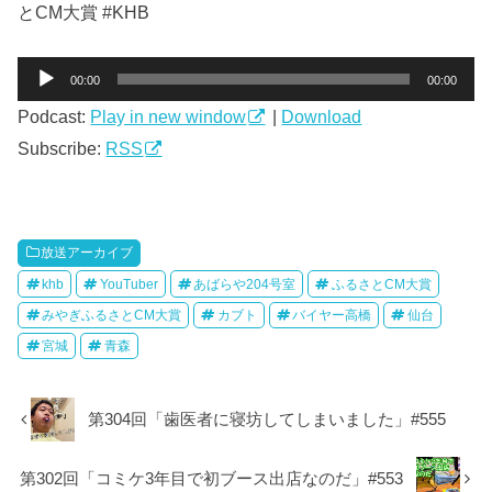
とCM大賞 #KHB
音
00:00
00:00
声
Podcast:
Play in new window
|
Download
プ
レ
Subscribe:
RSS
ー
ヤ
ー
放送アーカイブ
khb
YouTuber
あばらや204号室
ふるさとCM大賞
みやぎふるさとCM大賞
カブト
バイヤー高橋
仙台
宮城
青森
第304回「歯医者に寝坊してしまいました」#555
第302回「コミケ3年目で初ブース出店なのだ」#553