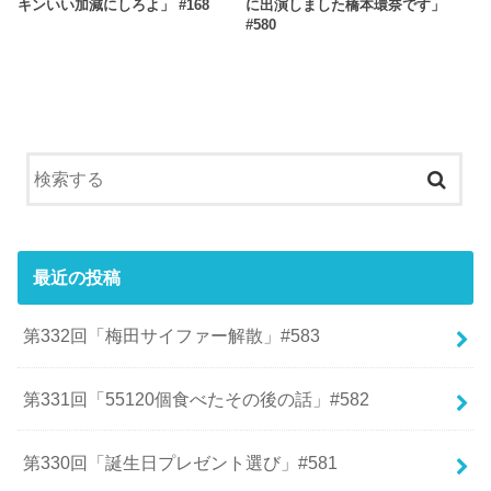
キンいい加減にしろよ」 #168
に出演しました橋本環奈です」
#580
最近の投稿
第332回「梅田サイファー解散」#583
第331回「55120個食べたその後の話」#582
第330回「誕生日プレゼント選び」#581