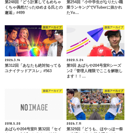
第248回「どう計算してもめちゃ
第254回「小中学生がなりたい職
くちゃ偶然だったゆめまる氏との
業ランキングでVTuberに抜かれ
邂逅」#499
たYo…
放送アーカイブ
放送アーカイブ
2026.3.14
2020.5.24
第312回「あなたも絶対知ってる
第9回 あばらや204号室Rシーズ
ユナイテッドアスレ」#563
ン2「管理人権限でここを解散し
ます！！…
放送アーカイブ
放送アーカイブ
2018.5.20
2026.7.11
あばらや204号室R 第32回「セイ
第329回「どうも、ほやっほー祭