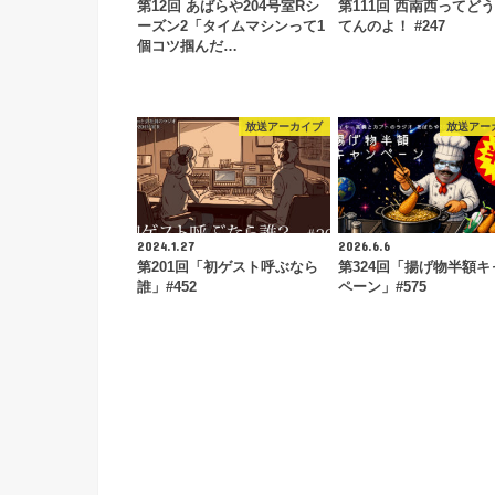
第12回 あばらや204号室Rシ
第111回 西南西ってど
ーズン2「タイムマシンって1
てんのよ！ #247
個コツ掴んだ…
放送アーカイブ
放送アー
2024.1.27
2026.6.6
第201回「初ゲスト呼ぶなら
第324回「揚げ物半額キ
誰」#452
ペーン」#575