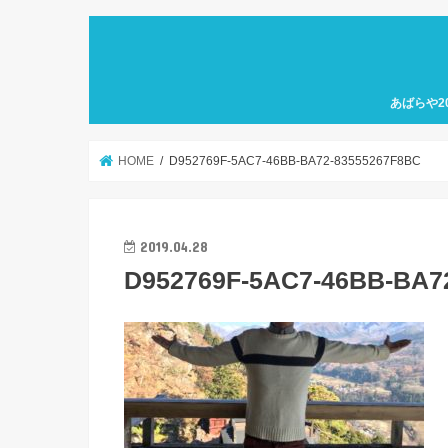
あばらや2
HOME
D952769F-5AC7-46BB-BA72-83555267F8BC
2019.04.28
D952769F-5AC7-46BB-BA7