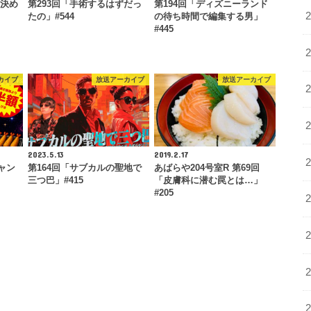
う決め
第293回「手術するはずだっ
第194回「ディズニーランド
たの」#544
の待ち時間で編集する男」
#445
カイブ
放送アーカイブ
放送アーカイブ
2023.5.13
2019.2.17
ャン
第164回「サブカルの聖地で
あばらや204号室R 第69回
三つ巴」#415
「皮膚科に潜む罠とは…」
#205