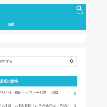
search
雑記
最近の投稿
第332回「梅田サイファー解散」#583
第331回「55120個食べたその後の話」#582