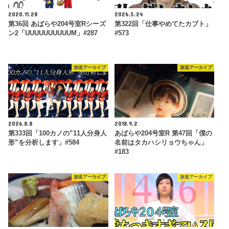
2020.11.28
2026.5.24
第36回 あばらや204号室Rシーズ
第322回「仕事やめてたカブト」
ン2「UUUUUUUUUUM」#287
#573
放送アーカイブ
放送アーカイブ
2026.8.8
2018.9.2
第333回「100カノの”11人分身人
あばらや204号室R 第47回「僕の
形”を分析します」#584
名前はタカハシリョウちゃん」
#183
放送アーカイブ
放送アーカイブ