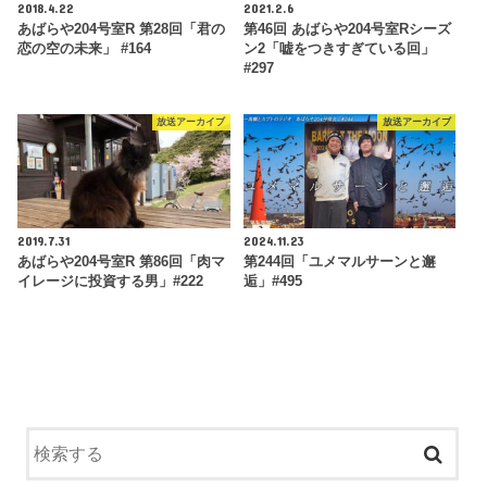
2018.4.22
2021.2.6
あばらや204号室R 第28回「君の
第46回 あばらや204号室Rシーズ
恋の空の未来」 #164
ン2「嘘をつきすぎている回」
#297
放送アーカイブ
放送アーカイブ
2019.7.31
2024.11.23
あばらや204号室R 第86回「肉マ
第244回「ユメマルサーンと邂
イレージに投資する男」#222
逅」#495