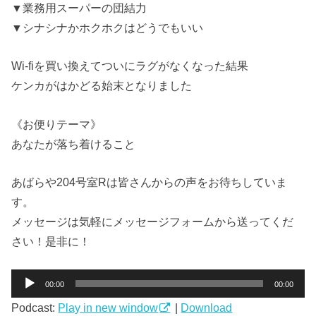
▼業務用スーパーの団結力
▼シナシナかホクホクはどうでもいい
Wi-fiを買い換えてついにラグがなくなった結果
ケンカがはかどる始末となりました
《お便りテーマ》
あなたが落ち着けること
あばらや204号室Rは皆さんからの声をお待ちしていま
す。
メッセージは気軽にメッセージフォームから送ってくだ
さい！是非に！
音
00:00
00:00
声
Podcast:
Play in new window
|
Download
プ