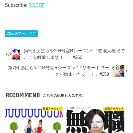
レ
Subscribe:
RSS
ー
ヤ
ー
放送アーカイブ
第9回 あばらや204号室Rシーズン2「管理人権限で
ここを解散します！！」#260
第7回 あばらや204号室Rシーズン2「リモートワー
クが始まったぞー！」#258
RECOMMEND
こちらの記事も人気です。
放送アーカイブ
放送アーカイブ