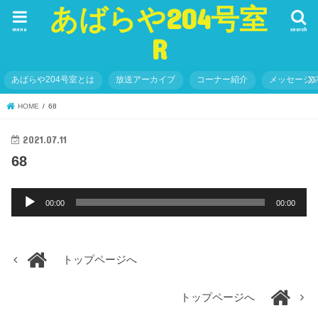
あばらや204号室
menu
search
R
あばらや204号室とは
放送アーカイブ
コーナー紹介
メッセージ
HOME
68
2021.07.11
68
音
00:00
00:00
声
プ
レ
トップページへ
ー
ヤ
ー
トップページへ