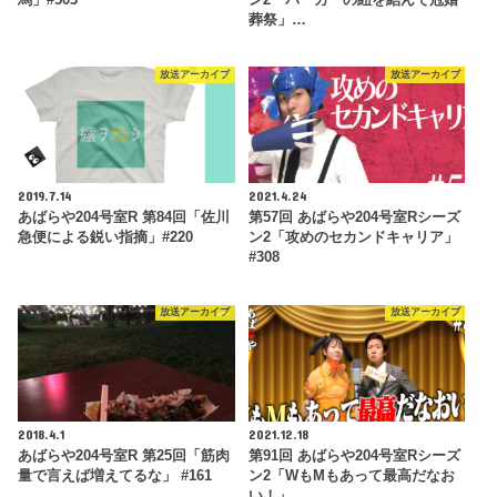
馬」#503
ン2「パーカーの紐を結んで冠婚
葬祭」…
放送アーカイブ
放送アーカイブ
2019.7.14
2021.4.24
あばらや204号室R 第84回「佐川
第57回 あばらや204号室Rシーズ
急便による鋭い指摘」#220
ン2「攻めのセカンドキャリア」
#308
放送アーカイブ
放送アーカイブ
2018.4.1
2021.12.18
あばらや204号室R 第25回「筋肉
第91回 あばらや204号室Rシーズ
量で言えば増えてるな」 #161
ン2「WもMもあって最高だなお
い！」…