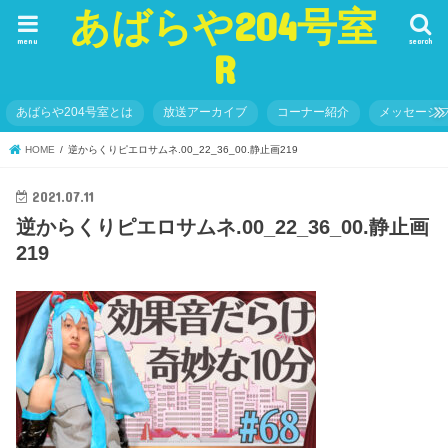
あばらや204号室
menu
search
R
あばらや204号室とは
放送アーカイブ
コーナー紹介
メッセージ
HOME
逆からくりピエロサムネ.00_22_36_00.静止画219
2021.07.11
逆からくりピエロサムネ.00_22_36_00.静止画
219