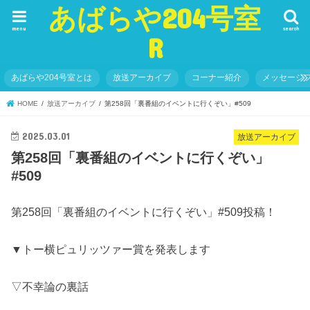
あばらや204号室
menu
search
R
あばらや204号室とは
放送アーカイブ
コーナー紹介
メッセージ
HOME
放送アーカイブ
第258回「裏番組のイベントに行くぞい」#509
2025.03.01
放送アーカイブ
第258回「裏番組のイベントに行くぞい」
#509
第258回「裏番組のイベントに行くぞい」#509投稿！
▼トー横ピュリッツァー賞を発表します
▽不幸論の裏話