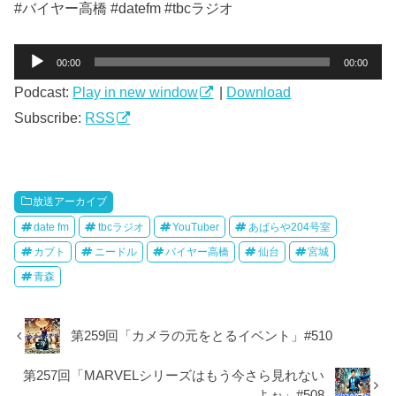
#バイヤー高橋 #datefm #tbcラジオ
音
00:00
00:00
声
Podcast:
Play in new window
|
Download
プ
レ
Subscribe:
RSS
ー
ヤ
ー
放送アーカイブ
date fm
tbcラジオ
YouTuber
あばらや204号室
カブト
ニードル
バイヤー高橋
仙台
宮城
青森
第259回「カメラの元をとるイベント」#510
第257回「MARVELシリーズはもう今さら見れない
よぉ」#508