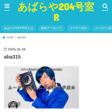
あばらや204号室
menu
search
R
あばらや204号室とは
放送アーカイブ
コーナー紹介
メッセージ
HOME
aba315
2026.04.05
aba315