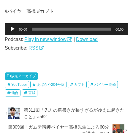
#バイヤー高橋 #カブト
音
00:00
00:00
声
Podcast:
Play in new window
|
Download
プ
レ
Subscribe:
RSS
ー
ヤ
ー
放送アーカイブ
YouTuber
あばらや204号室
カブト
バイヤー高橋
仙台
宮城
第311回「先方の肩書きが長すぎるがゆえに起きた
こと」#562
第309回「ガムテ講師バイヤー高橋先生による60分