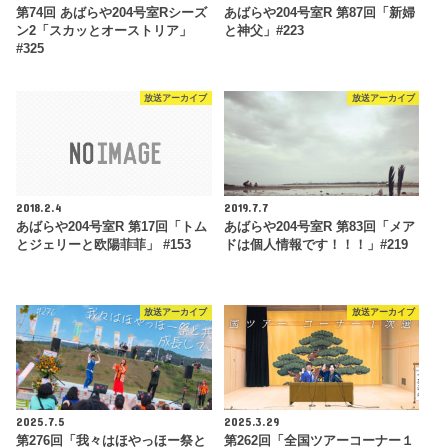
第74回 あばらや204号室Rシーズ
あばらや204号室R 第87回「新婦
ン2「スカッとオーストリア」
と神父」#223
#325
放送アーカイブ
放送アーカイブ
2018.2.4
2019.7.7
あばらや204号室R 第17回「トム
あばらや204号室R 第83回「メア
とジェリーと欧陽菲菲」 #153
ドは個人情報です！！！」#219
放送アーカイブ
放送アーカイブ
2025.7.5
2025.3.29
第276回「我々はほやっほー祭と
第262回「全国ツアーコーナー１