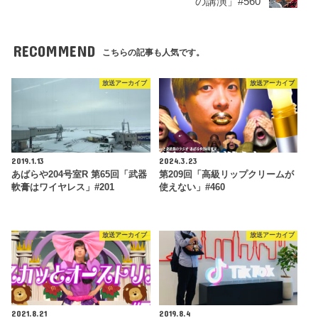
の講演」#560
RECOMMEND
こちらの記事も人気です。
放送アーカイブ
放送アーカイブ
2019.1.13
2024.3.23
あばらや204号室R 第65回「武器
第209回「高級リップクリームが
軟膏はワイヤレス」#201
使えない」#460
放送アーカイブ
放送アーカイブ
2021.8.21
2019.8.4