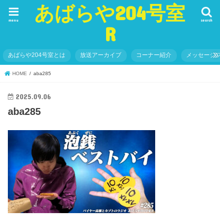
あばらや204号室
menu
search
R
あばらや204号室とは
放送アーカイブ
コーナー紹介
メッセージ
HOME
aba285
2025.09.06
aba285