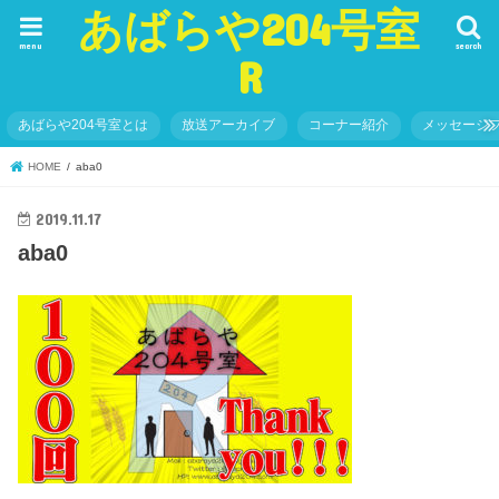
あばらや204号室
menu
search
R
あばらや204号室とは
放送アーカイブ
コーナー紹介
メッセージ
HOME
aba0
2019.11.17
aba0