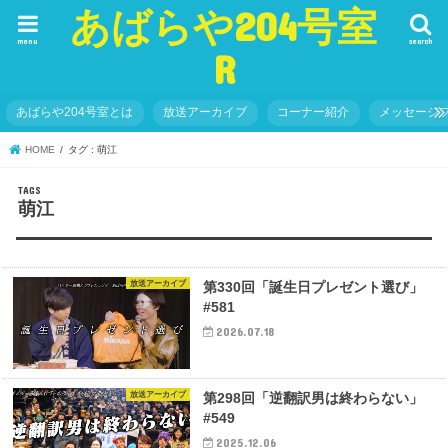
あばらや204号室
menu
search
R
あばらや204号室とは
放送アーカイブ
コーナー紹介
メッセージ
HOME
タグ : 萌江
萌江
放送アーカイブ
第330回「誕生日プレゼント選び」
#581
2026.07.18
放送アーカイブ
第298回「逆翻訳男は終わらない」
#549
2025.12.06