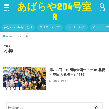
あばらや204号室
menu
search
R
あばらや204号室とは
放送アーカイブ
コーナー紹介
メッセージ
HOME
タグ : 小樽
小樽
放送アーカイブ
第288回「10周年全国ツアー in 札幌
～屯田の危機～」#539
2025.09.27