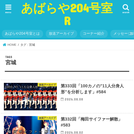
あばらや204号室
menu
search
R
あばらや204号室とは
放送アーカイブ
コーナー紹介
メッセージ
HOME
タグ : 宮城
宮城
放送アーカイブ
第333回「100カノの”11人分身人
形”を分析します」#584
2026.08.08
放送アーカイブ
第332回「梅田サイファー解散」
#583
2026.08.02