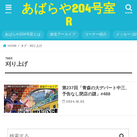
あばらや204号室
menu
search
R
あばらや204号室とは
放送アーカイブ
コーナー紹介
メッセージ
HOME
タグ : 刈り上げ
刈り上げ
放送アーカイブ
第237回「青森の大デパート中三、
予告なし閉店の謎」#488
2024.10.05