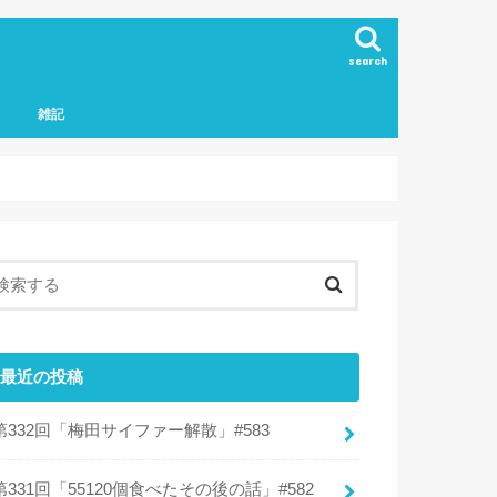
search
雑記
最近の投稿
第332回「梅田サイファー解散」#583
第331回「55120個食べたその後の話」#582