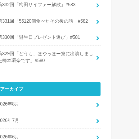
第332回「梅田サイファー解散」#583
第331回「55120個食べたその後の話」#582
第330回「誕生日プレゼント選び」#581
第329回「どうも、ほやっほー祭に出演しまし
た橋本環奈です」#580
アーカイブ
2026年8月
2026年7月
2026年6月