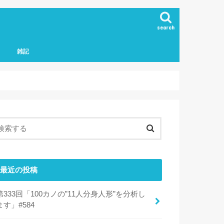
search
雑記
最近の投稿
第333回「100カノの”11人分身人形”を分析し
ます」#584