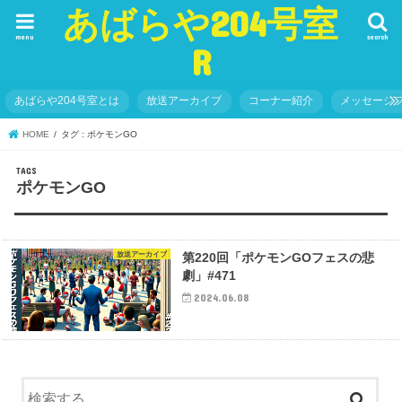
あばらや204号室
menu
search
R
あばらや204号室とは
放送アーカイブ
コーナー紹介
メッセージ
HOME
タグ : ポケモンGO
ポケモンGO
放送アーカイブ
第220回「ポケモンGOフェスの悲
劇」#471
2024.06.08