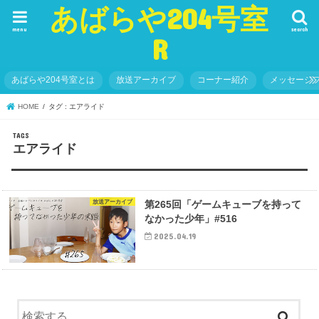
あばらや204号室
menu
search
R
あばらや204号室とは
放送アーカイブ
コーナー紹介
メッセージ
HOME
タグ : エアライド
エアライド
放送アーカイブ
第265回「ゲームキューブを持って
なかった少年」#516
2025.04.19