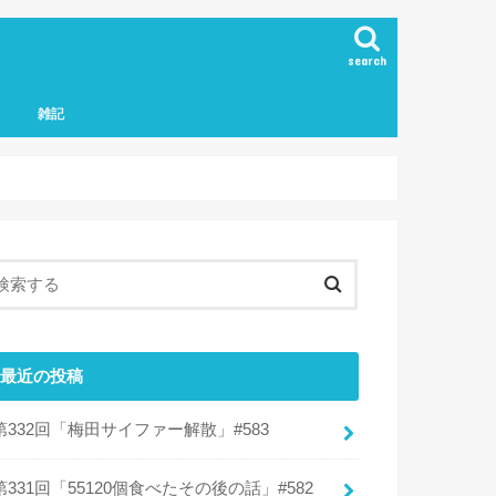
search
雑記
最近の投稿
第332回「梅田サイファー解散」#583
第331回「55120個食べたその後の話」#582