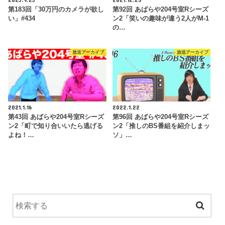
第183回「30万円のカメラが欲し
第92回 あばらや204号室Rシーズ
い」#434
ン2「笑いの趣味が違う2人がM-1
の…
放送アーカイブ
放送アーカイブ
2021.1.16
2022.1.22
第43回 あばらや204号室Rシーズ
第96回 あばらや204号室Rシーズ
ン2「町で知り合いいたら逃げる
ン2「推しのBS番組を紹介しまッ
よね！…
ソ」…