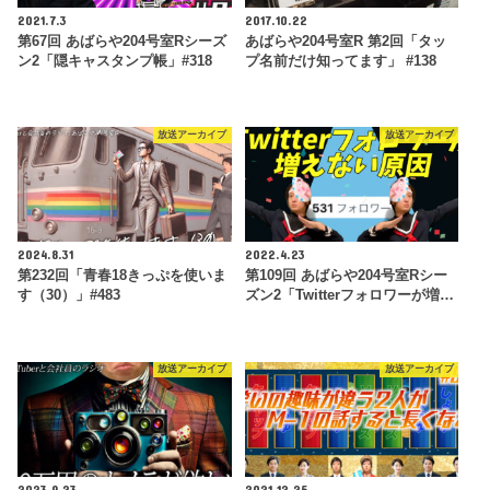
2021.7.3
2017.10.22
第67回 あばらや204号室Rシーズ
あばらや204号室R 第2回「タッ
ン2「隠キャスタンプ帳」#318
プ名前だけ知ってます」 #138
放送アーカイブ
放送アーカイブ
2024.8.31
2022.4.23
第232回「青春18きっぷを使いま
第109回 あばらや204号室Rシー
す（30）」#483
ズン2「Twitterフォロワーが増…
放送アーカイブ
放送アーカイブ
2023.9.23
2021.12.25