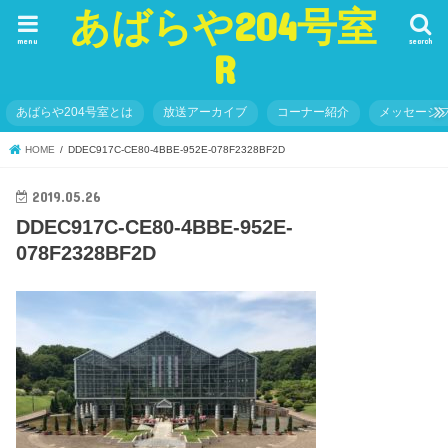
あばらや204号室
menu
search
R
あばらや204号室とは
放送アーカイブ
コーナー紹介
メッセージ
HOME
DDEC917C-CE80-4BBE-952E-078F2328BF2D
2019.05.26
DDEC917C-CE80-4BBE-952E-
078F2328BF2D