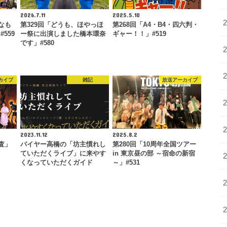
2026.7.11
2025.5.10
なも
第329回「どうも、ほやっほ
第268回「A4・B4・四六判・
559
ー祭に出演しました橋本環奈
ギャー！！」#519
です」#580
カイブ
雑記
放送アーカイブ
2023.11.12
2025.8.2
査」
バイヤー高橋の「坊主慣れし
第280回「10周年全国ツアー
ていただくライブ」に来やす
in 東京昼の部 ～宿命の新宿
くなっていただくガイド
～」#531