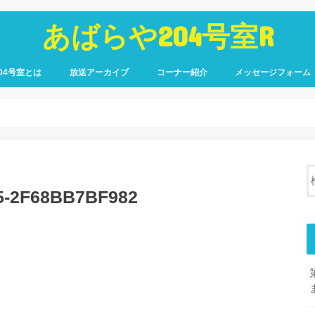
あばらや204号室R
04号室とは
放送アーカイブ
コーナー紹介
メッセージフォーム
5-2F68BB7BF982