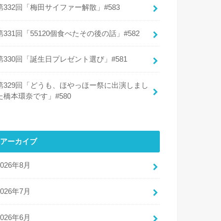
第332回「梅田サイファー解散」#583
第331回「55120個食べたその後の話」#582
第330回「誕生日プレゼント選び」#581
第329回「どうも、ほやっほー祭に出演しまし
た橋本環奈です」#580
アーカイブ
2026年8月
2026年7月
2026年6月