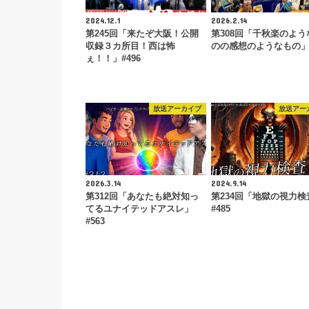
2024.12.1
2026.2.14
第245回「来たぞ大阪！公開
第308回「千秋楽のよう
収録３カ所目！西は怖
のの感想のようなもの」#
ぇ！！」#496
放送アーカイブ
放送アー
2026.3.14
2024.9.14
第312回「あなたも絶対知っ
第234回「地獄の視力検
てるユナイテッドアスレ」
#485
#563