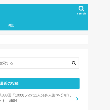
search
雑記
最近の投稿
第333回「100カノの”11人分身人形”を分析し
ます」#584