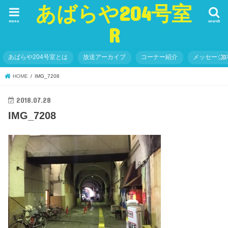
あばらや204号室
menu
search
R
あばらや204号室とは
放送アーカイブ
コーナー紹介
メッセージ
HOME
IMG_7208
2018.07.28
IMG_7208