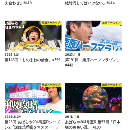
え合わせ」#410
絶対汚してはいけない」#414
放送アーカイブ
放送アーカイブ
2023.1.21
2023.11.18
第148回「ものまねの借金」#399
第191回「栗原ハーフマラゾン」
#442
放送アーカイブ
放送アーカイブ
2020.8.29
2018.11.11
第23回 あばらや204号室Rシーズ
あばらや204号室R 第57回「日本
ン2「逆腹式呼吸をマスター！」
橋の黄色い豆」 #193