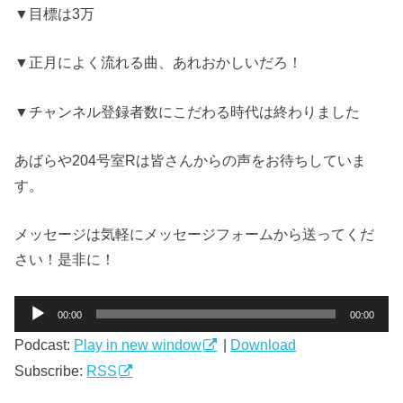
▼目標は3万
▼正月によく流れる曲、あれおかしいだろ！
▼チャンネル登録者数にこだわる時代は終わりました
あばらや204号室Rは皆さんからの声をお待ちしていま
す。
メッセージは気軽にメッセージフォームから送ってくだ
さい！是非に！
音
00:00
00:00
声
Podcast:
Play in new window
|
Download
プ
レ
Subscribe:
RSS
ー