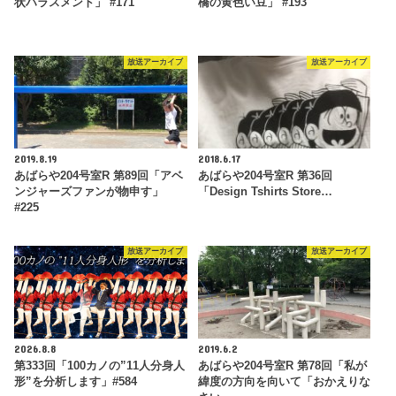
状ハラスメント」 #171
橋の黄色い豆」 #193
放送アーカイブ
放送アーカイブ
2019.8.19
2018.6.17
あばらや204号室R 第89回「アベ
あばらや204号室R 第36回
ンジャーズファンが物申す」
「Design Tshirts Store…
#225
放送アーカイブ
放送アーカイブ
2026.8.8
2019.6.2
第333回「100カノの”11人分身人
あばらや204号室R 第78回「私が
形”を分析します」#584
緯度の方向を向いて「おかえりな