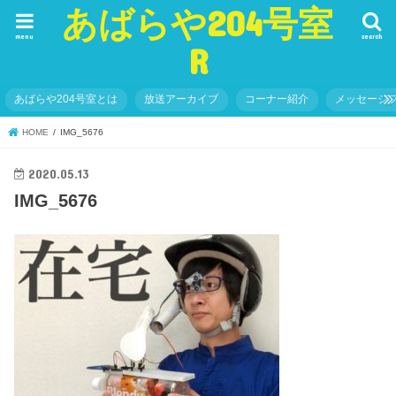
あばらや204号室
menu
search
R
あばらや204号室とは
放送アーカイブ
コーナー紹介
メッセージ
HOME
IMG_5676
2020.05.13
IMG_5676