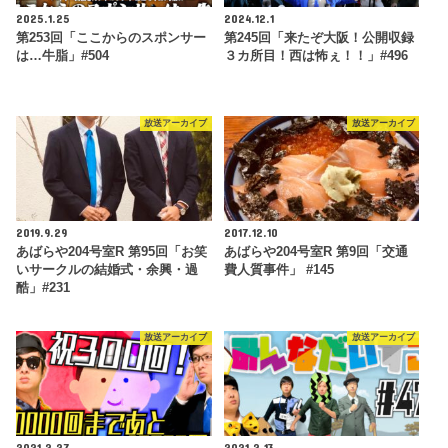
2025.1.25
2024.12.1
第253回「ここからのスポンサー
第245回「来たぞ大阪！公開収録
は…牛脂」#504
３カ所目！西は怖ぇ！！」#496
放送アーカイブ
放送アーカイブ
2019.9.29
2017.12.10
あばらや204号室R 第95回「お笑
あばらや204号室R 第9回「交通
いサークルの結婚式・余興・過
費人質事件」 #145
酷」#231
放送アーカイブ
放送アーカイブ
2021.2.27
2021.2.13