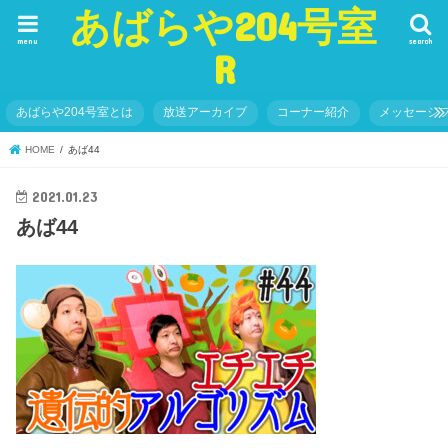
あばらや204号室
menu
search
R
あばらや204号室とは
放送アーカイブ
コーナー紹介
メッセージ
HOME
あば44
2021.01.23
あば44