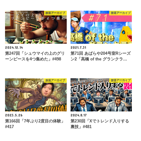
放送アーカイブ
放送アーカイブ
2024.12.14
2021.7.31
第247回「シュウマイの上のグリ
第71回 あばらや204号室Rシーズ
ーンピースを4つ集めた」#498
ン2「高橋 of the グランクラ…
放送アーカイブ
放送アーカイブ
2023.5.26
2024.8.17
第166回「7年ぶり2度目の体験」
第230回「Xでトレンド入りする
#417
裏技」#481