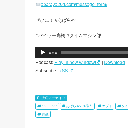
abaraya204.com/message_form/
ぜひに！ #あばらや
#バイヤー高橋 #タイムマシン部
音
00:00
声
Podcast:
Play in new window
|
Download
プ
レ
Subscribe:
RSS
ー
ヤ
ー
放送アーカイブ
YouTuber
あばらや204号室
カブト
タ
青森