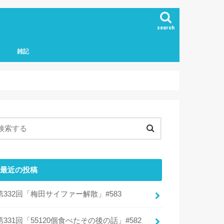
search
雑記
最近の投稿
第332回「梅田サイファー解散」#583
第331回「55120個食べたその後の話」#582