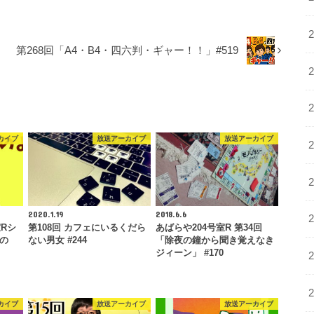
印
キ
ー
第268回「A4・B4・四六判・ギャー！！」#519
を
使
っ
て
く
カイブ
放送アーカイブ
放送アーカイブ
だ
さ
い。
2020.1.19
2018.6.6
室Rシ
第108回 カフェにいるくだら
あばらや204号室R 第34回
なの
ない男女 #244
「除夜の鐘から聞き覚えなき
ジィーン」 #170
カイブ
放送アーカイブ
放送アーカイブ