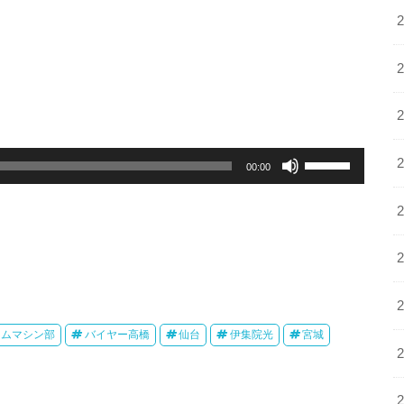
ボ
00:00
リ
ュ
ー
ム
調
節
に
は
イムマシン部
バイヤー高橋
仙台
伊集院光
宮城
上
下
矢