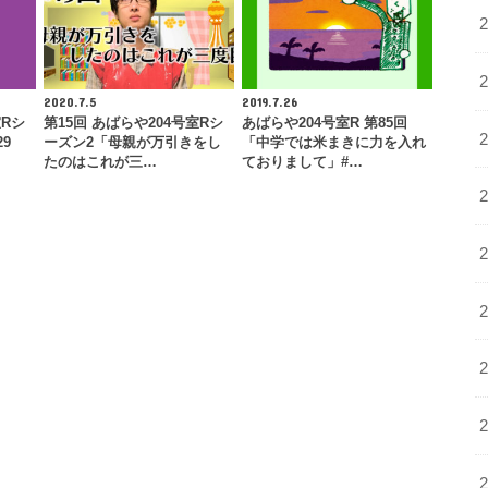
2020.7.5
2019.7.26
室Rシ
第15回 あばらや204号室Rシ
あばらや204号室R 第85回
9
ーズン2「母親が万引きをし
「中学では米まきに力を入れ
たのはこれが三…
ておりまして」#…