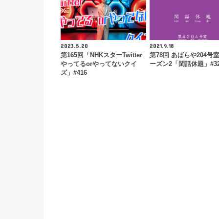
2023.5.20
2021.9.18
第165回「NHKスターTwitter
第78回 あばらや204号
やってるorやってないクイ
ーズン2「閑話休題」#32
ズ」#416