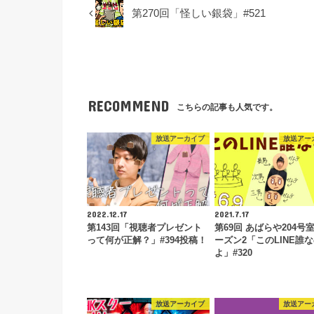
第270回「怪しい銀袋」#521
RECOMMEND
こちらの記事も人気です。
放送アーカイブ
放送アー
2022.12.17
2021.7.17
第143回「視聴者プレゼント
第69回 あばらや204号
って何が正解？」#394投稿！
ーズン2「このLINE誰
よ」#320
放送アーカイブ
放送アー