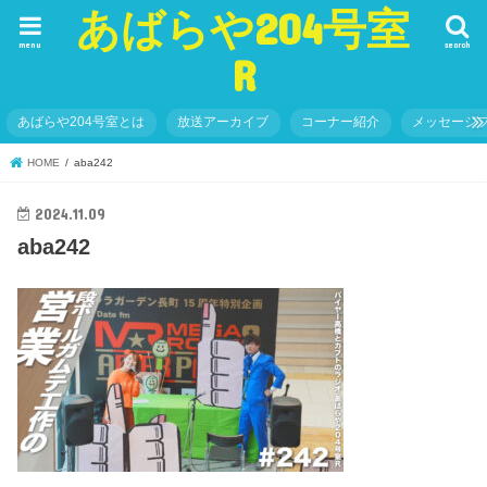
あばらや204号室
menu
search
R
あばらや204号室とは
放送アーカイブ
コーナー紹介
メッセージ
HOME
aba242
2024.11.09
aba242