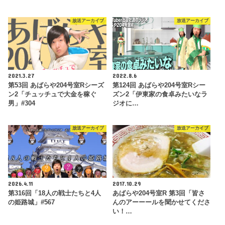
放送アーカイブ
放送アーカイブ
2021.3.27
2022.8.6
第53回 あばらや204号室Rシーズ
第124回 あばらや204号室Rシー
ン2「チュッチュで大金を稼ぐ
ズン2「伊東家の食卓みたいなラ
男」#304
ジオに…
放送アーカイブ
放送アーカイブ
2026.4.11
2017.10.29
第316回「18人の戦士たちと4人
あばらや204号室R 第3回「皆さ
の姫路城」#567
んのアーーールを聞かせてくださ
い！…