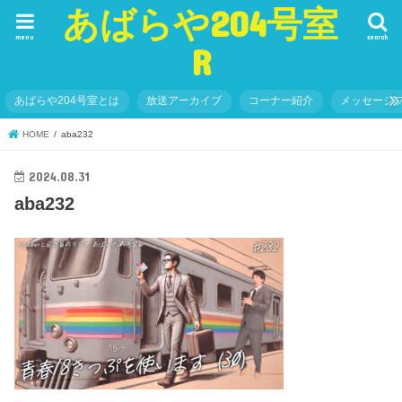
あばらや204号室
menu
search
R
あばらや204号室とは
放送アーカイブ
コーナー紹介
メッセージ
HOME
aba232
2024.08.31
aba232