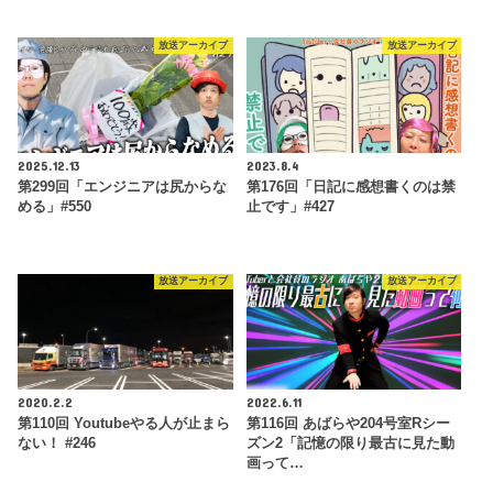
放送アーカイブ
放送アーカイブ
2025.12.13
2023.8.4
第299回「エンジニアは尻からな
第176回「日記に感想書くのは禁
める」#550
止です」#427
放送アーカイブ
放送アーカイブ
2020.2.2
2022.6.11
第110回 Youtubeやる人が止まら
第116回 あばらや204号室Rシー
ない！ #246
ズン2「記憶の限り最古に見た動
画って…