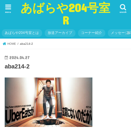
あばらや204号室
menu
search
R
あばらや204号室とは
放送アーカイブ
コーナー紹介
メッセージ
HOME
aba214-2
2024.04.27
aba214-2