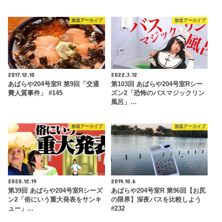
放送アーカイブ
放送アーカイブ
2017.12.10
2022.3.12
あばらや204号室R 第9回「交通
第103回 あばらや204号室Rシー
費人質事件」 #145
ズン2「恐怖のバスマジックリン
風呂」…
放送アーカイブ
放送アーカイブ
2020.12.19
2019.10.6
第39回 あばらや204号室Rシーズ
あばらや204号室R 第96回【お尻
ン2「俗にいう重大発表をサンキ
の限界】深夜バスを比較しよう
ュー」…
#232