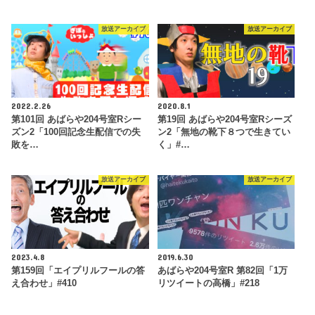
放送アーカイブ
放送アーカイブ
2022.2.26
2020.8.1
第101回 あばらや204号室Rシー
第19回 あばらや204号室Rシーズ
ズン2「100回記念生配信での失
ン2「無地の靴下８つで生きてい
敗を…
く」#…
放送アーカイブ
放送アーカイブ
2023.4.8
2019.6.30
第159回「エイプリルフールの答
あばらや204号室R 第82回「1万
え合わせ」#410
リツイートの高橋」#218