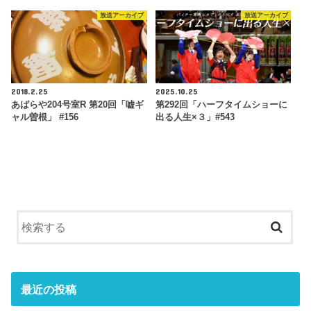
放送アーカイブ
放送アーカイブ
2018.2.25
2025.10.25
あばらや204号室R 第20回「嘘ギ
第292回「ハーフタイムショーに
ャル曽根」 #156
出る人生×３」#543
最近の投稿