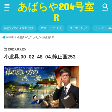
あばらや204号室
menu
search
R
あばらや204号室とは
放送アーカイブ
コーナー紹介
メッセージ
HOME
小道具.00_02_48_04.静止画253
2023.03.25
小道具.00_02_48_04.静止画253