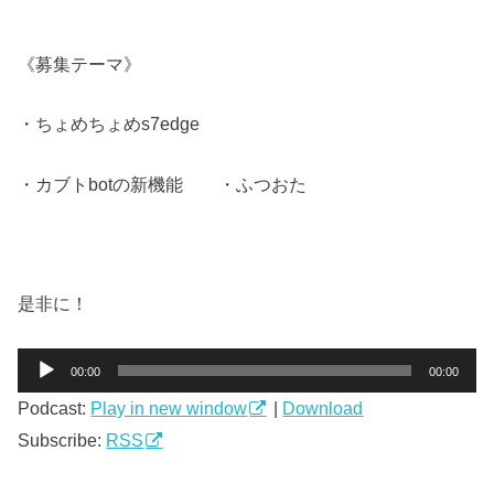
《募集テーマ》
・ちょめちょめs7edge
・カブトbotの新機能 ・ふつおた
是非に！
音
00:00
00:00
声
Podcast:
Play in new window
|
Download
プ
レ
Subscribe:
RSS
ー
ヤ