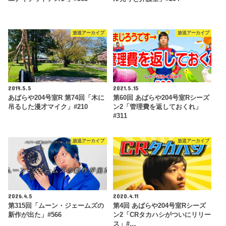
放送アーカイブ
放送アーカイブ
2019.5.5
2021.5.15
あばらや204号室R 第74回「木に
第60回 あばらや204号室Rシーズ
吊るした漫才マイク」#210
ン2「管理費を返しておくれ」
#311
放送アーカイブ
放送アーカイブ
2026.4.5
2020.4.11
第315回「ムーン・ジェームズの
第4回 あばらや204号室Rシーズ
新作が出た」#566
ン2「CRタカハシがついにリリー
ス」#…