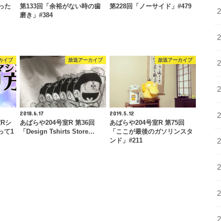
った
第133回「余裕がない時の歯
第228回「ノーサイド」#479
磨き」#384
カイブ
放送アーカイブ
放送アーカイブ
2018.6.17
2019.5.12
室Rシ
あばらや204号室R 第36回
あばらや204号室R 第75回
って1
「Design Tshirts Store…
「ここが最後のガソリンスタ
ンド」#211