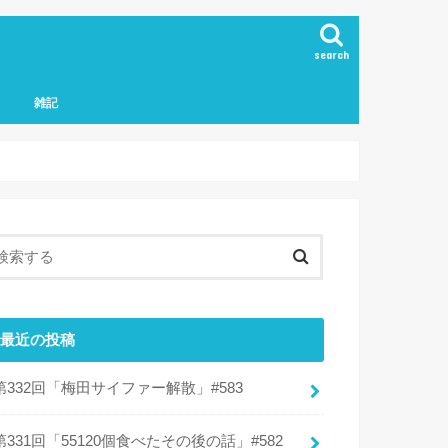
search
雑記
最近の投稿
第332回「梅田サイファー解散」#583
第331回「55120個食べたその後の話」#582