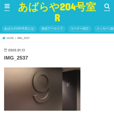
あばらや204号室
menu
search
R
あばらや204号室とは
放送アーカイブ
コーナー紹介
メッセージ
HOME
IMG_2537
2020.01.13
IMG_2537