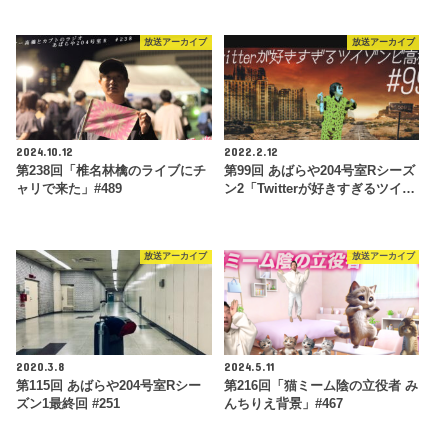
放送アーカイブ
放送アーカイブ
2024.10.12
2022.2.12
第238回「椎名林檎のライブにチ
第99回 あばらや204号室Rシーズ
ャリで来た」#489
ン2「Twitterが好きすぎるツイ…
放送アーカイブ
放送アーカイブ
2020.3.8
2024.5.11
第115回 あばらや204号室Rシー
第216回「猫ミーム陰の立役者 み
ズン1最終回 #251
んちりえ背景」#467