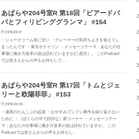
あばらや204号室R 第18回「ビアードパ
パとフィリピンググランマ」 #154
2018.02.11
・シュークリーム並に甘い ・クレーマーの気持ちよさを覚えてし
まったんです ・東京ホテイソン ・メッセージテーマ：あなたの仕
事場に働き方改革の波は訪れていますか(二度目）。 このPodcast
では皆さんからの声をお待ちして…
あばらや204号室R 第17回「トムとジェ
リーと欧陽菲菲」 #153
2018.02.04
・漫画のたんこぶの起源 ・おやすみプンプン事件を繰り返さない
ために ・（ぼくらの中で好評な）新コーナー ・メッセージテー
マ：あなたの仕事場に働き方改革の波は訪れていますか。 この
Podcastでは皆さんからの声をお待ちし…