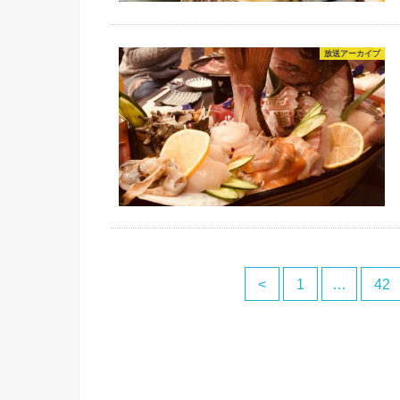
放送アーカイブ
<
1
…
42