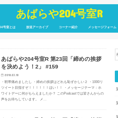
あばらや204号室R
04号室とは
放送アーカイブ
コーナー紹介
メッセージフォーム
あばらや204号室R 第23回「締めの挨拶
を決めよう！2」 #159
2018.03.18
・靭帯痛めましたし ・締めの挨拶はどれも恥ずかしい２ ・1000リ
ツイート目指すぞ！！！！！！ほい！！ ・メッセージテーマ：ホ
ワイトデーに何がもらえましたか？ このPodcastでは皆さんからの
声をお待ちしています。 メ…