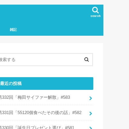
search
雑記
最近の投稿
第332回「梅田サイファー解散」#583
第331回「55120個食べたその後の話」#582
第330回「誕生日プレゼント選び」#581