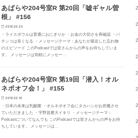
あばらや204号室R 第20回「嘘ギャル曽
根」 #156
2018.02.25
・ライスボウルは普通におにぎりか ・お金の大切さを再確認 ・パ
チンコは長くなる ・メッセージテーマ：あなたが最近した忘れ物
のエピソード このPodcastでは皆さんからの声をお待ちしていま
す。 メッセージは気軽にメッセー…
あばらや204号室R 第19回「潜入！オル
ネポオフ会！」 #155
2018.02.18
・日本の未来は乳酸菌 ・オルネポオフ会にタカハシがお邪魔させ
ていただきました ・宇野昌磨大イキリ ・メッセージテーマ：
Podcastについてなんでも このPodcastでは皆さんからの声をお待
ちしています。 メッセージは…