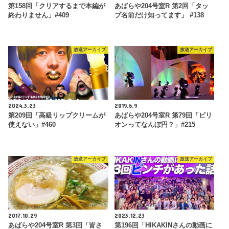
第158回「クリアするまで本編が
あばらや204号室R 第2回「タッ
終わりません」#409
プ名前だけ知ってます」 #138
放送アーカイブ
放送アーカイブ
2024.3.23
2019.6.9
第209回「高級リップクリームが
あばらや204号室R 第79回「ビリ
使えない」#460
オンってなんぼ円？」#215
放送アーカイブ
放送アーカイブ
2017.10.29
2023.12.23
あばらや204号室R 第3回「皆さ
第196回「HIKAKINさんの動画に