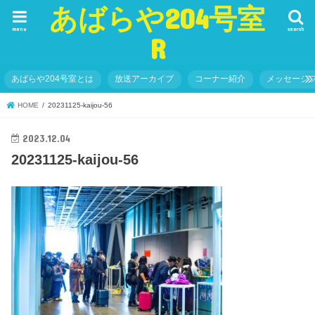
あばらや204号室
menu
search
R
あばらや204号室とは
放送アーカイブ
コーナー紹介
メッセージ
HOME
20231125-kaijou-56
2023.12.04
20231125-kaijou-56