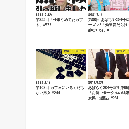
2026.5.24
2021.7.11
第322回「仕事やめてたカブ
第68回 あばらや204号
ト」#573
ーズン2「効果音だらけ
妙な10分」#…
放送アーカイブ
放送アー
2020.1.19
2019.9.29
第108回 カフェにいるくだら
あばらや204号室R 第95
ない男女 #244
「お笑いサークルの結
余興・過酷」#231