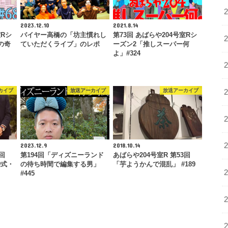
2023.12.10
2021.8.14
室Rシ
バイヤー高橋の「坊主慣れし
第73回 あばらや204号室Rシ
の奇
ていただくライブ」のレポ
ーズン2「推しスーパー何
よ」#324
カイブ
放送アーカイブ
放送アーカイブ
2023.12.9
2018.10.14
回
第194回「ディズニーランド
あばらや204号室R 第53回
婚式・
の待ち時間で編集する男」
「芋ようかんで混乱」 #189
#445