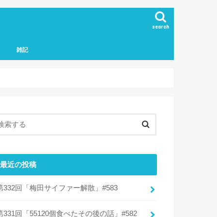
search
雑記
最近の投稿
第332回「梅田サイファー解散」#583
第331回「55120個食べたその後の話」#582